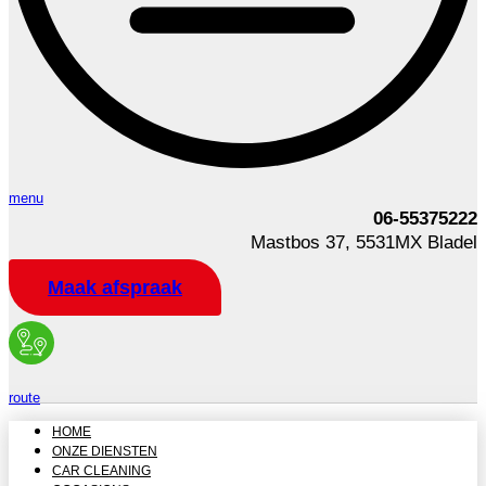
menu
06-55375222
Mastbos 37, 5531MX Bladel
Maak afspraak
route
HOME
ONZE DIENSTEN
CAR CLEANING