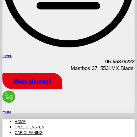
menu
06-55375222
Mastbos 37, 5531MX Bladel
Maak afspraak
route
HOME
ONZE DIENSTEN
CAR CLEANING